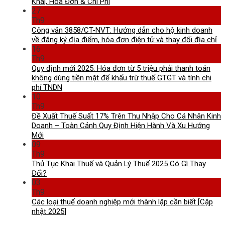
Khai, Hóa Đơn & Chi Phí
27
Th9
Công văn 3858/CT-NVT: Hướng dẫn cho hộ kinh doanh
về đăng ký địa điểm, hóa đơn điện tử và thay đổi địa chỉ
16
Th9
Quy định mới 2025: Hóa đơn từ 5 triệu phải thanh toán
không dùng tiền mặt để khấu trừ thuế GTGT và tính chi
phí TNDN
10
Th9
Đề Xuất Thuế Suất 17% Trên Thu Nhập Cho Cá Nhân Kinh
Doanh – Toàn Cảnh Quy Định Hiện Hành Và Xu Hướng
Mới
09
Th9
Thủ Tục Khai Thuế và Quản Lý Thuế 2025 Có Gì Thay
Đổi?
03
Th9
Các loại thuế doanh nghiệp mới thành lập cần biết [Cập
nhật 2025]