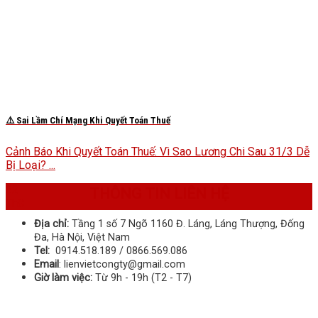
⚠️ Sai Lầm Chí Mạng Khi Quyết Toán Thuế
Cảnh Báo Khi Quyết Toán Thuế: Vì Sao Lương Chi Sau 31/3 Dễ
Bị Loại? ...
22
THÔNG TIN LIÊN HỆ
Th8
Địa chỉ:
Tầng 1 số 7 Ngõ 1160 Đ. Láng, Láng Thượng, Đống
Đa, Hà Nội, Việt Nam
Tel:
0914.518.189 / 0866.569.086
Email
: lienvietcongty@gmail.com
Giờ làm việc:
Từ 9h - 19h (T2 - T7)