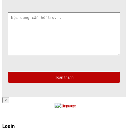
×
Login