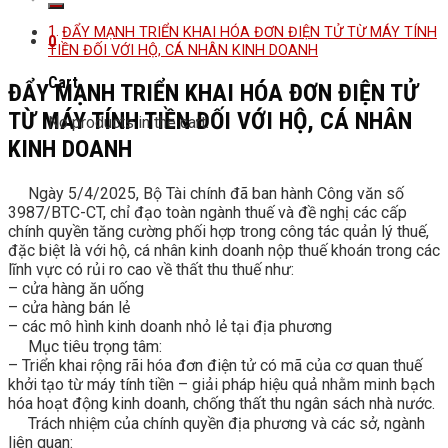
ĐẨY MẠNH TRIỂN KHAI HÓA ĐƠN ĐIỆN TỬ TỪ MÁY TÍNH
0
TIỀN ĐỐI VỚI HỘ, CÁ NHÂN KINH DOANH
Cart
ĐẨY MẠNH TRIỂN KHAI HÓA ĐƠN ĐIỆN TỬ
TỪ MÁY TÍNH TIỀN ĐỐI VỚI HỘ, CÁ NHÂN
No products in the cart.
KINH DOANH
Ngày 5/4/2025, Bộ Tài chính đã ban hành Công văn số
3987/BTC-CT, chỉ đạo toàn ngành thuế và đề nghị các cấp
chính quyền tăng cường phối hợp trong công tác quản lý thuế,
đặc biệt là với hộ, cá nhân kinh doanh nộp thuế khoán trong các
lĩnh vực có rủi ro cao về thất thu thuế như:
– cửa hàng ăn uống
– cửa hàng bán lẻ
– các mô hình kinh doanh nhỏ lẻ tại địa phương
Mục tiêu trọng tâm:
– Triển khai rộng rãi hóa đơn điện tử có mã của cơ quan thuế
khởi tạo từ máy tính tiền – giải pháp hiệu quả nhằm minh bạch
hóa hoạt động kinh doanh, chống thất thu ngân sách nhà nước.
Trách nhiệm của chính quyền địa phương và các sở, ngành
liên quan: