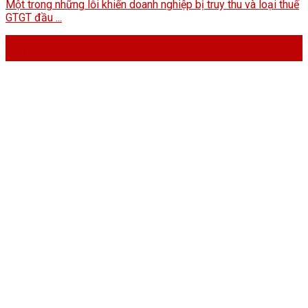
Một trong những lỗi khiến doanh nghiệp bị truy thu và loại thuế
GTGT đầu ...
13
Th10