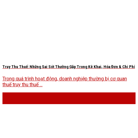
Truy Thu Thuế: Những Sai Sót Thường Gặp Trong Kê Khai, Hóa Đơn & Chi Phí
Trong quá trình hoạt động, doanh nghiệp thường bị cơ quan
thuế truy thu thuế ...
09
Th10