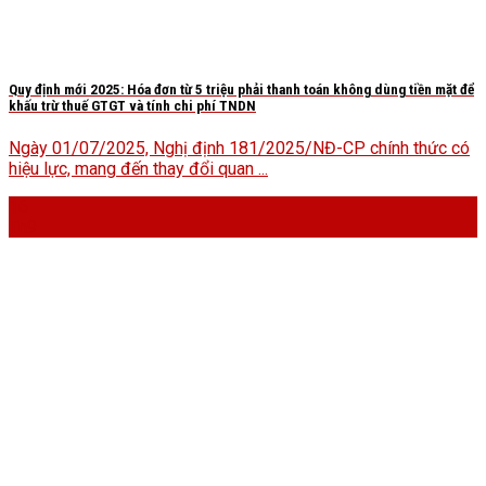
Quy định mới 2025: Hóa đơn từ 5 triệu phải thanh toán không dùng tiền mặt để
khấu trừ thuế GTGT và tính chi phí TNDN
Ngày 01/07/2025, Nghị định 181/2025/NĐ-CP chính thức có
hiệu lực, mang đến thay đổi quan ...
16
Th9