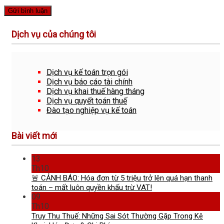
Dịch vụ của chúng tôi
Dịch vụ kế toán trọn gói
Dịch vụ báo cáo tài chính
Dịch vụ khai thuế hàng tháng
Dịch vụ quyết toán thuế
Đào tạo nghiệp vụ kế toán
Bài viết mới
13
Th10
🚨 CẢNH BÁO: Hóa đơn từ 5 triệu trở lên quá hạn thanh
toán – mất luôn quyền khấu trừ VAT!
09
Th10
Truy Thu Thuế: Những Sai Sót Thường Gặp Trong Kê