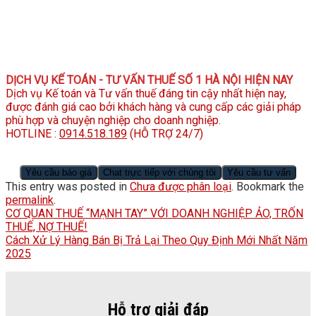
DỊCH VỤ KẾ TOÁN - TƯ VẤN THUẾ SỐ 1 HÀ NỘI HIỆN NAY
Dịch vụ Kế toán và Tư vấn thuế đáng tin cậy nhất hiện nay,
được đánh giá cao bởi khách hàng và cung cấp các giải pháp
phù hợp và chuyện nghiệp cho doanh nghiệp.
HOTLINE :
0914.518.189
(HỖ TRỢ 24/7)
Yêu cầu báo giá
Chat trực tiếp với chúng tôi
Yêu cầu tư vấn
This entry was posted in
Chưa được phân loại
. Bookmark the
permalink
.
CƠ QUAN THUẾ “MẠNH TAY” VỚI DOANH NGHIỆP ẢO, TRỐN
THUẾ, NỢ THUẾ!
Cách Xử Lý Hàng Bán Bị Trả Lại Theo Quy Định Mới Nhất Năm
2025
Hỗ trợ giải đáp