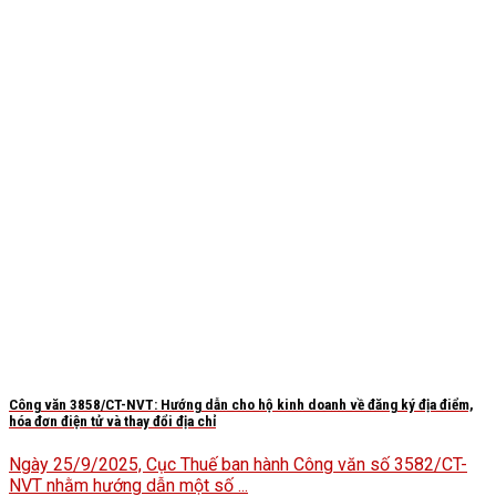
Công văn 3858/CT-NVT: Hướng dẫn cho hộ kinh doanh về đăng ký địa điểm,
hóa đơn điện tử và thay đổi địa chỉ
Ngày 25/9/2025, Cục Thuế ban hành Công văn số 3582/CT-
NVT nhằm hướng dẫn một số ...