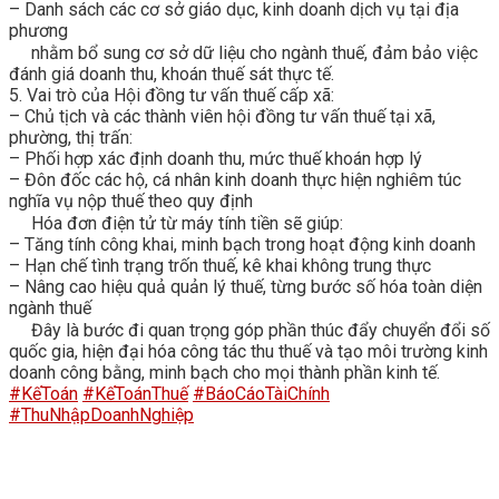
– Danh sách các cơ sở giáo dục, kinh doanh dịch vụ tại địa
phương
nhằm bổ sung cơ sở dữ liệu cho ngành thuế, đảm bảo việc
đánh giá doanh thu, khoán thuế sát thực tế.
5. Vai trò của Hội đồng tư vấn thuế cấp xã:
– Chủ tịch và các thành viên hội đồng tư vấn thuế tại xã,
phường, thị trấn:
– Phối hợp xác định doanh thu, mức thuế khoán hợp lý
– Đôn đốc các hộ, cá nhân kinh doanh thực hiện nghiêm túc
nghĩa vụ nộp thuế theo quy định
Hóa đơn điện tử từ máy tính tiền sẽ giúp:
– Tăng tính công khai, minh bạch trong hoạt động kinh doanh
– Hạn chế tình trạng trốn thuế, kê khai không trung thực
– Nâng cao hiệu quả quản lý thuế, từng bước số hóa toàn diện
ngành thuế
Đây là bước đi quan trọng góp phần thúc đẩy chuyển đổi số
quốc gia, hiện đại hóa công tác thu thuế và tạo môi trường kinh
doanh công bằng, minh bạch cho mọi thành phần kinh tế.
#KếToán
#KếToánThuế
#BáoCáoTàiChính
#ThuNhậpDoanhNghiệp