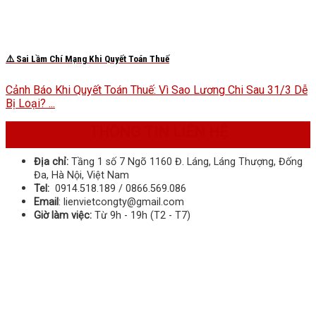
⚠️ Sai Lầm Chí Mạng Khi Quyết Toán Thuế
Cảnh Báo Khi Quyết Toán Thuế: Vì Sao Lương Chi Sau 31/3 Dễ
Bị Loại? ...
22
THÔNG TIN LIÊN HỆ
Th8
Địa chỉ:
Tầng 1 số 7 Ngõ 1160 Đ. Láng, Láng Thượng, Đống
Đa, Hà Nội, Việt Nam
Tel:
0914.518.189 / 0866.569.086
Email
: lienvietcongty@gmail.com
Giờ làm việc:
Từ 9h - 19h (T2 - T7)