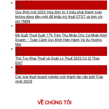
16
Th9
Quy định mới 2025: Hóa đơn từ 5 triệu phải thanh toán
không dùng tiền mặt để khấu trừ thuế GTGT và tính chi
phí TNDN
10
Th9
Đề Xuất Thuế Suất 17% Trên Thu Nhập Cho Cá Nhân Kinh
Doanh – Toàn Cảnh Quy Định Hiện Hành Và Xu Hướng
Mới
09
Th9
Thủ Tục Khai Thuế và Quản Lý Thuế 2025 Có Gì Thay
Đổi?
03
Th9
Các loại thuế doanh nghiệp mới thành lập cần biết [Cập
nhật 2025]
VỀ CHÚNG TÔI