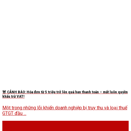
🚨 CẢNH BÁO: Hóa đơn từ 5 triệu trở lên quá hạn thanh toán – mất luôn quyền
khấu trừ VAT!
Một trong những lỗi khiến doanh nghiệp bị truy thu và loại thuế
GTGT đầu ...
13
Th10