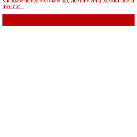
Khi doanh nghiệp mới thành lập, việc nắm vững các loại thuế là
điều bắt ...
03
Th9