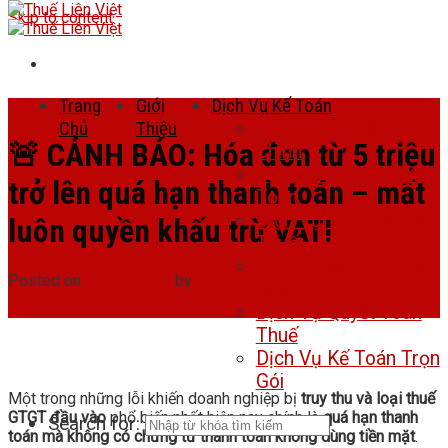
Skip to content
Trang
Giới
Dịch Vụ Kế Toán
Tin tức
Chủ
Thiệu
Dịch Vụ Tư Vấn Tài
🚨 CẢNH BÁO: Hóa đơn từ 5 triệu
Chính
Dịch Vụ Đào Tạo Kế
trở lên quá hạn thanh toán – mất
Toán
Dịch Vụ Thủ Tục Về
luôn quyền khấu trừ VAT!
Thuế
Dịch Vụ Soát Xét Báo
Posted on
13/10/2025
by
Admin
Cáo Tài Chính
Dịch Vụ Quyết Toán
Thuế
Dịch Vụ Kế Toán Trọn
Gói
Một trong những lỗi khiến doanh nghiệp bị
truy thu và loại thuế
GTGT đầu vào
phổ biến nhất hiện nay chính là
quá hạn thanh
Search for:
toán mà không có chứng từ thanh toán không dùng tiền mặt
.