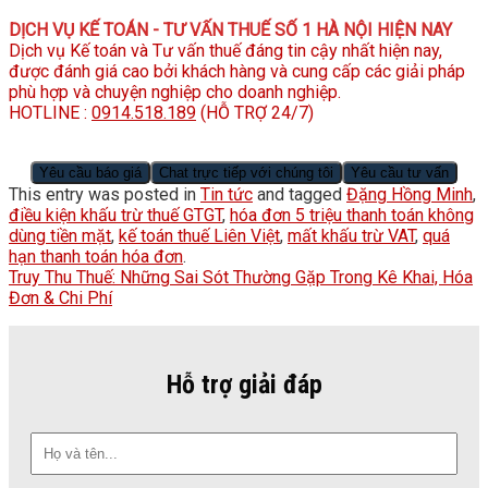
DỊCH VỤ KẾ TOÁN - TƯ VẤN THUẾ SỐ 1 HÀ NỘI HIỆN NAY
Dịch vụ Kế toán và Tư vấn thuế đáng tin cậy nhất hiện nay,
được đánh giá cao bởi khách hàng và cung cấp các giải pháp
phù hợp và chuyện nghiệp cho doanh nghiệp.
HOTLINE :
0914.518.189
(HỖ TRỢ 24/7)
Yêu cầu báo giá
Chat trực tiếp với chúng tôi
Yêu cầu tư vấn
This entry was posted in
Tin tức
and tagged
Đặng Hồng Minh
,
điều kiện khấu trừ thuế GTGT
,
hóa đơn 5 triệu thanh toán không
dùng tiền mặt
,
kế toán thuế Liên Việt
,
mất khấu trừ VAT
,
quá
hạn thanh toán hóa đơn
.
Truy Thu Thuế: Những Sai Sót Thường Gặp Trong Kê Khai, Hóa
Đơn & Chi Phí
Hỗ trợ giải đáp