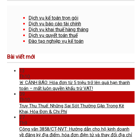
Dịch vụ kế toán trọn gói
Dịch vụ báo cáo tài chính
Dịch vụ khai thuế hàng tháng
Dịch vụ quyết toán thuế
Đào tạo nghiệp vụ kế toán
Bài viết mới
13
Th10
🚨 CẢNH BÁO: Hóa đơn từ 5 triệu trở lên quá hạn thanh
toán – mất luôn quyền khấu trừ VAT!
09
Th10
Truy Thu Thuế: Những Sai Sót Thường Gặp Trong Kê
Khai, Hóa Đơn & Chi Phí
27
Th9
Công văn 3858/CT-NVT: Hướng dẫn cho hộ kinh doanh
về đăng ký địa điểm, hóa đơn điện tử và thay đổi địa chỉ