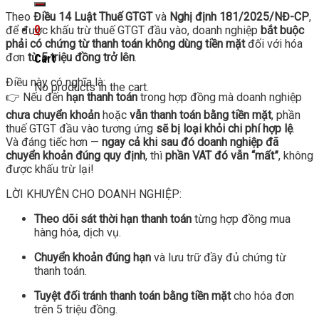
Theo
Điều 14 Luật Thuế GTGT
và
Nghị định 181/2025/NĐ-CP
,
0
để được khấu trừ thuế GTGT đầu vào, doanh nghiệp
bắt buộc
phải có chứng từ thanh toán không dùng tiền mặt
đối với hóa
đơn
từ 5 triệu đồng trở lên
.
Cart
Điều này có nghĩa là:
No products in the cart.
👉 Nếu đến
hạn thanh toán
trong hợp đồng mà doanh nghiệp
chưa chuyển khoản
hoặc
vẫn thanh toán bằng tiền mặt
, phần
thuế GTGT đầu vào tương ứng
sẽ bị loại khỏi chi phí hợp lệ
.
Và đáng tiếc hơn —
ngay cả khi sau đó doanh nghiệp đã
chuyển khoản đúng quy định
, thì
phần VAT đó vẫn “mất”
, không
được khấu trừ lại!
LỜI KHUYÊN CHO DOANH NGHIỆP:
Theo dõi sát thời hạn thanh toán
từng hợp đồng mua
hàng hóa, dịch vụ.
Chuyển khoản đúng hạn
và lưu trữ đầy đủ chứng từ
thanh toán.
Tuyệt đối tránh thanh toán bằng tiền mặt
cho hóa đơn
trên 5 triệu đồng.