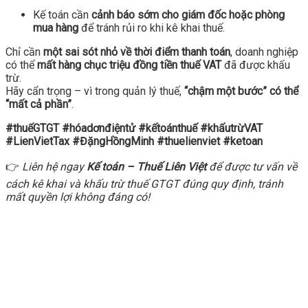
Kế toán cần
cảnh báo sớm cho giám đốc hoặc phòng
mua hàng
để tránh rủi ro khi kê khai thuế.
Chỉ cần
một sai sót nhỏ về thời điểm thanh toán
, doanh nghiệp
có thể
mất hàng chục triệu đồng tiền thuế VAT
đã được khấu
trừ.
Hãy cẩn trọng – vì trong quản lý thuế,
“chậm một bước” có thể
“mất cả phần”
.
#thuếGTGT #hóadơnđiệntử #kếtoánthuế #khấutrừVAT
#LienVietTax #ĐặngHồngMinh #thuelienviet #ketoan
👉
Liên hệ ngay
Kế toán – Thuế Liên Việt
để được tư vấn về
cách kê khai và khấu trừ thuế GTGT đúng quy định, tránh
mất quyền lợi không đáng có!