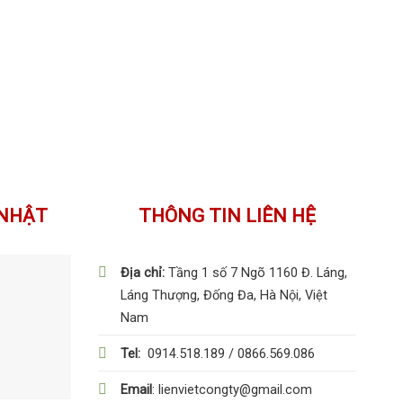
 NHẬT
THÔNG TIN LIÊN HỆ
Địa chỉ:
Tầng 1 số 7 Ngõ 1160 Đ. Láng,
09
Láng Thượng, Đống Đa, Hà Nội, Việt
Th10
Nam
Tel:
0914.518.189 / 0866.569.086
Email
: lienvietcongty@gmail.com