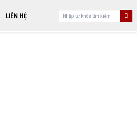
Search
LIÊN HỆ
for: