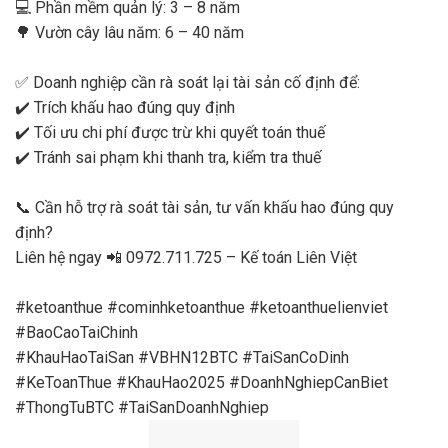
💻 Phần mềm quản lý: 3 – 8 năm
🌳 Vườn cây lâu năm: 6 – 40 năm
✅ Doanh nghiệp cần rà soát lại tài sản cố định để:
✔️ Trích khấu hao đúng quy định
✔️ Tối ưu chi phí được trừ khi quyết toán thuế
✔️ Tránh sai phạm khi thanh tra, kiểm tra thuế
📞 Cần hỗ trợ rà soát tài sản, tư vấn khấu hao đúng quy
định?
Liên hệ ngay 📲 0972.711.725 – Kế toán Liên Việt
#ketoanthue
#cominhketoanthue
#ketoanthuelienviet
#BaoCaoTaiChinh
#KhauHaoTaiSan
#VBHN12BTC
#TaiSanCoDinh
#KeToanThue
#KhauHao2025
#DoanhNghiepCanBiet
#ThongTuBTC
#TaiSanDoanhNghiep