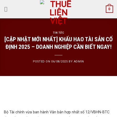
Skip
0
to
content
TIN TỨC
[CẬP NHẬT MỚI NHẤT] KHẤU HAO TÀI SẢN CỐ
ĐỊNH 2025 – DOANH NGHIỆP CẦN BIẾT NGAY!
POSTED ON
06/08/2025
BY
ADMIN
Bộ Tài chính vừa ban hành Văn bản hợp nhất số 12/VBHN-BTC