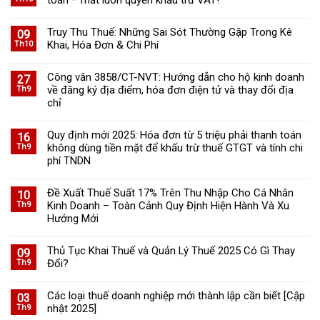
toán – mất luôn quyền khấu trừ VAT!
Truy Thu Thuế: Những Sai Sót Thường Gặp Trong Kê
09
Khai, Hóa Đơn & Chi Phí
Th10
Công văn 3858/CT-NVT: Hướng dẫn cho hộ kinh doanh
27
về đăng ký địa điểm, hóa đơn điện tử và thay đổi địa
Th9
chỉ
Quy định mới 2025: Hóa đơn từ 5 triệu phải thanh toán
16
không dùng tiền mặt để khấu trừ thuế GTGT và tính chi
Th9
phí TNDN
Đề Xuất Thuế Suất 17% Trên Thu Nhập Cho Cá Nhân
10
Kinh Doanh – Toàn Cảnh Quy Định Hiện Hành Và Xu
Th9
Hướng Mới
Thủ Tục Khai Thuế và Quản Lý Thuế 2025 Có Gì Thay
09
Đổi?
Th9
Các loại thuế doanh nghiệp mới thành lập cần biết [Cập
03
nhật 2025]
Th9