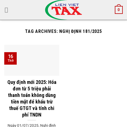
Skip
0
to
content
TAG ARCHIVES:
NGHỊ ĐỊNH 181/2025
16
Th9
Quy định mới 2025: Hóa
đơn từ 5 triệu phải
thanh toán không dùng
tiền mặt để khấu trừ
thuế GTGT và tính chi
phí TNDN
Ngày 01/07/2025, Nghị định