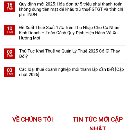
Quy định mới 2025: Hóa đơn từ 5 triệu phải thanh toán
16
không dùng tiền mặt để khấu trừ thuế GTGT và tính chi
Th9
phí TNDN
Đề Xuất Thuế Suất 17% Trên Thu Nhập Cho Cá Nhân
10
Kinh Doanh – Toàn Cảnh Quy Định Hiện Hành Và Xu
Th9
Hướng Mới
Thủ Tục Khai Thuế và Quản Lý Thuế 2025 Có Gì Thay
09
Đổi?
Th9
Các loại thuế doanh nghiệp mới thành lập cần biết [Cập
03
nhật 2025]
Th9
VỀ CHÚNG TÔI
TIN TỨC MỚI CẬP
NHẬT