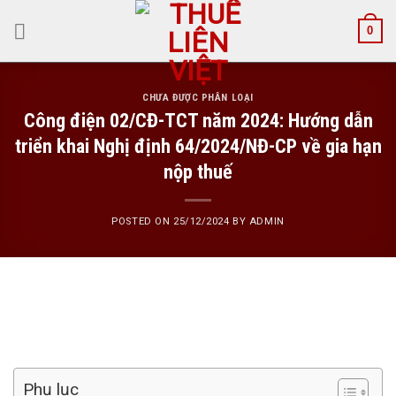
Skip
0
to
content
CHƯA ĐƯỢC PHÂN LOẠI
Công điện 02/CĐ-TCT năm 2024: Hướng dẫn
triển khai Nghị định 64/2024/NĐ-CP về gia hạn
nộp thuế
POSTED ON
25/12/2024
BY
ADMIN
Phụ lục