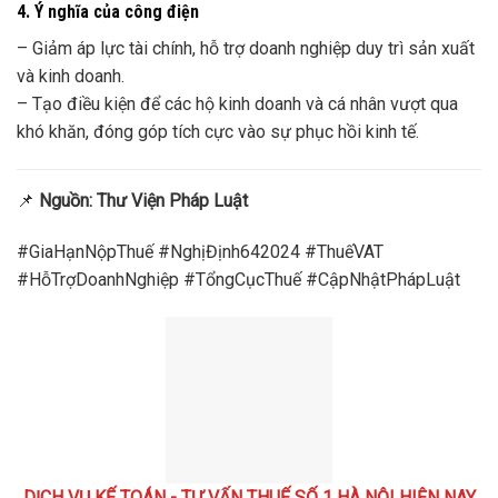
4. Ý nghĩa của công điện
– Giảm áp lực tài chính, hỗ trợ doanh nghiệp duy trì sản xuất
và kinh doanh.
– Tạo điều kiện để các hộ kinh doanh và cá nhân vượt qua
khó khăn, đóng góp tích cực vào sự phục hồi kinh tế.
📌
Nguồn: Thư Viện Pháp Luật
#GiaHạnNộpThuế #NghịĐịnh642024 #ThuếVAT
#HỗTrợDoanhNghiệp #TổngCụcThuế #CậpNhậtPhápLuật
DỊCH VỤ KẾ TOÁN - TƯ VẤN THUẾ SỐ 1 HÀ NỘI HIỆN NAY