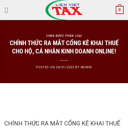
Skip
0
to
content
CHƯA ĐƯỢC PHÂN LOẠI
CHÍNH THỨC RA MẮT CỔNG KÊ KHAI THUẾ
CHO HỘ, CÁ NHÂN KINH DOANH ONLINE!
POSTED ON
04/01/2025
BY
ADMIN
CHÍNH THỨC RA MẮT CỔNG KÊ KHAI THUẾ