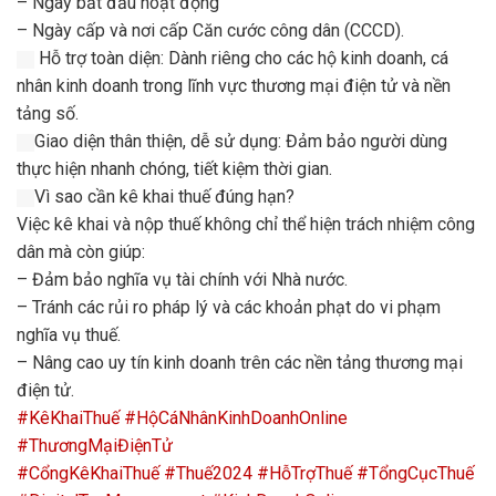
– Ngày bắt đầu hoạt động
– Ngày cấp và nơi cấp Căn cước công dân (CCCD).
Hỗ trợ toàn diện: Dành riêng cho các hộ kinh doanh, cá
nhân kinh doanh trong lĩnh vực thương mại điện tử và nền
tảng số.
Giao diện thân thiện, dễ sử dụng: Đảm bảo người dùng
thực hiện nhanh chóng, tiết kiệm thời gian.
Vì sao cần kê khai thuế đúng hạn?
Việc kê khai và nộp thuế không chỉ thể hiện trách nhiệm công
dân mà còn giúp:
– Đảm bảo nghĩa vụ tài chính với Nhà nước.
– Tránh các rủi ro pháp lý và các khoản phạt do vi phạm
nghĩa vụ thuế.
– Nâng cao uy tín kinh doanh trên các nền tảng thương mại
điện tử.
#KêKhaiThuế
#HộCáNhânKinhDoanhOnline
#ThươngMạiĐiệnTử
#CổngKêKhaiThuế
#Thuế2024
#HỗTrợThuế
#TổngCụcThuế