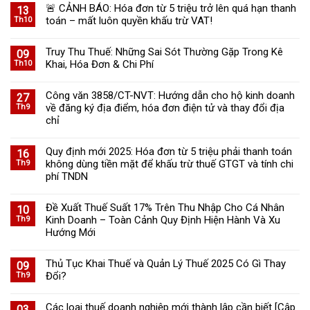
🚨 CẢNH BÁO: Hóa đơn từ 5 triệu trở lên quá hạn thanh
13
toán – mất luôn quyền khấu trừ VAT!
Th10
Truy Thu Thuế: Những Sai Sót Thường Gặp Trong Kê
09
Khai, Hóa Đơn & Chi Phí
Th10
Công văn 3858/CT-NVT: Hướng dẫn cho hộ kinh doanh
27
về đăng ký địa điểm, hóa đơn điện tử và thay đổi địa
Th9
chỉ
Quy định mới 2025: Hóa đơn từ 5 triệu phải thanh toán
16
không dùng tiền mặt để khấu trừ thuế GTGT và tính chi
Th9
phí TNDN
Đề Xuất Thuế Suất 17% Trên Thu Nhập Cho Cá Nhân
10
Kinh Doanh – Toàn Cảnh Quy Định Hiện Hành Và Xu
Th9
Hướng Mới
Thủ Tục Khai Thuế và Quản Lý Thuế 2025 Có Gì Thay
09
Đổi?
Th9
Các loại thuế doanh nghiệp mới thành lập cần biết [Cập
03