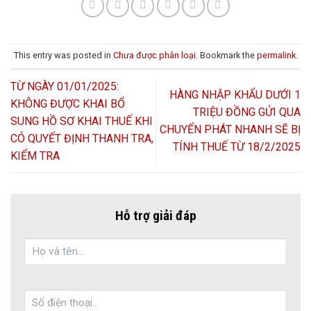
This entry was posted in
Chưa được phân loại
. Bookmark the
permalink
.
TỪ NGÀY 01/01/2025:
HÀNG NHẬP KHẨU DƯỚI 1
KHÔNG ĐƯỢC KHAI BỔ
TRIỆU ĐỒNG GỬI QUA
SUNG HỒ SƠ KHAI THUẾ KHI
CHUYỂN PHÁT NHANH SẼ BỊ
CÓ QUYẾT ĐỊNH THANH TRA,
TÍNH THUẾ TỪ 18/2/2025
KIỂM TRA
Hỗ trợ giải đáp