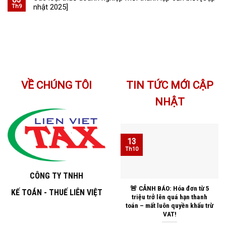
nhật 2025]
Th9
VỀ CHÚNG TÔI
TIN TỨC MỚI CẬP
NHẬT
13
Th10
CÔNG TY TNHH
🚨 CẢNH BÁO: Hóa đơn từ 5
KẾ TOÁN - THUẾ LIÊN VIỆT
triệu trở lên quá hạn thanh
toán – mất luôn quyền khấu trừ
VAT!