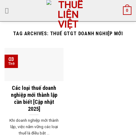
Skip
0
to
content
TAG ARCHIVES:
THUẾ GTGT DOANH NGHIỆP MỚI
03
Th9
Các loại thuế doanh
nghiệp mới thành lập
cần biết [Cập nhật
2025]
Khi doanh nghiệp mới thành
lập, việc nắm vững các loại
thuế là điều bắt ...