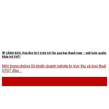
🚨 CẢNH BÁO: Hóa đơn từ 5 triệu trở lên quá hạn thanh toán – mất luôn quyền
khấu trừ VAT!
Một trong những lỗi khiến doanh nghiệp bị truy thu và loại thuế
GTGT đầu ...
13
Th10