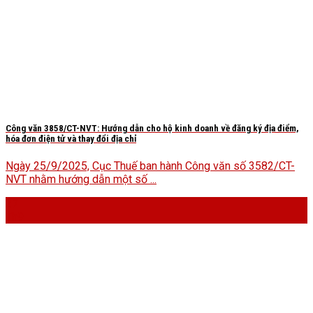
Công văn 3858/CT-NVT: Hướng dẫn cho hộ kinh doanh về đăng ký địa điểm,
hóa đơn điện tử và thay đổi địa chỉ
Ngày 25/9/2025, Cục Thuế ban hành Công văn số 3582/CT-
NVT nhằm hướng dẫn một số ...
27
Th9