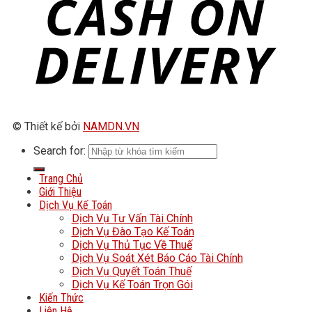
© Thiết kế bởi
NAMDN.VN
Search for:
Trang Chủ
Giới Thiệu
Dịch Vụ Kế Toán
Dịch Vụ Tư Vấn Tài Chính
Dịch Vụ Đào Tạo Kế Toán
Dịch Vụ Thủ Tục Về Thuế
Dịch Vụ Soát Xét Báo Cáo Tài Chính
Dịch Vụ Quyết Toán Thuế
Dịch Vụ Kế Toán Trọn Gói
Kiến Thức
Liên Hệ