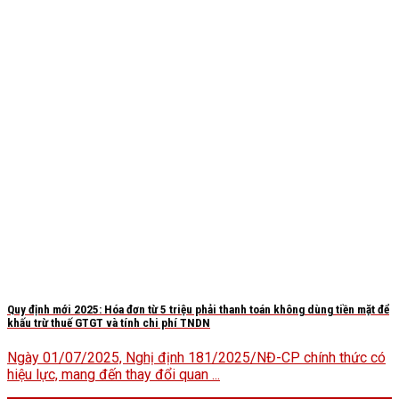
Quy định mới 2025: Hóa đơn từ 5 triệu phải thanh toán không dùng tiền mặt để
khấu trừ thuế GTGT và tính chi phí TNDN
Ngày 01/07/2025, Nghị định 181/2025/NĐ-CP chính thức có
hiệu lực, mang đến thay đổi quan ...