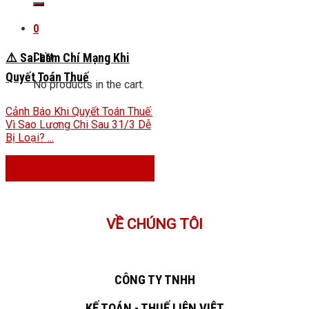
0
Cart
⚠️ Sai Lầm Chí Mạng Khi
Quyết Toán Thuế
No products in the cart.
Cảnh Báo Khi Quyết Toán Thuế:
Vì Sao Lương Chi Sau 31/3 Dễ
Bị Loại? ...
22
Th8
VỀ CHÚNG TÔI
CÔNG TY TNHH
KẾ TOÁN - THUẾ LIÊN VIỆT