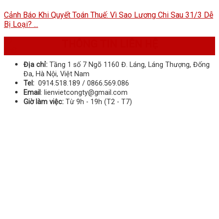
Cảnh Báo Khi Quyết Toán Thuế: Vì Sao Lương Chi Sau 31/3 Dễ
Bị Loại? ...
22
THÔNG TIN LIÊN HỆ
Th8
Địa chỉ:
Tầng 1 số 7 Ngõ 1160 Đ. Láng, Láng Thượng, Đống
Đa, Hà Nội, Việt Nam
Tel:
0914.518.189 / 0866.569.086
Email
: lienvietcongty@gmail.com
Giờ làm việc:
Từ 9h - 19h (T2 - T7)