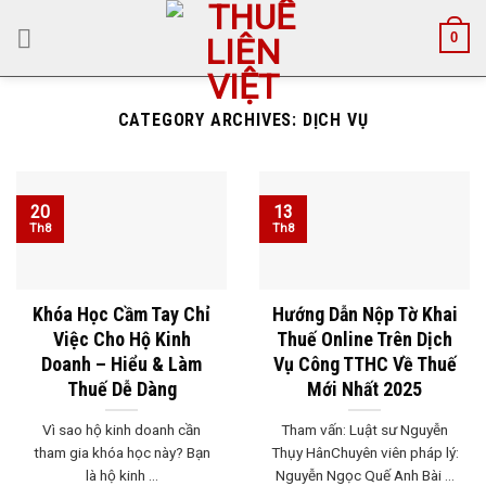
Skip
0
to
content
CATEGORY ARCHIVES:
DỊCH VỤ
20
13
Th8
Th8
Khóa Học Cầm Tay Chỉ
Hướng Dẫn Nộp Tờ Khai
Việc Cho Hộ Kinh
Thuế Online Trên Dịch
Doanh – Hiểu & Làm
Vụ Công TTHC Về Thuế
Thuế Dễ Dàng
Mới Nhất 2025
Vì sao hộ kinh doanh cần
Tham vấn: Luật sư Nguyễn
tham gia khóa học này? Bạn
Thụy HânChuyên viên pháp lý:
là hộ kinh ...
Nguyễn Ngọc Quế Anh Bài ...