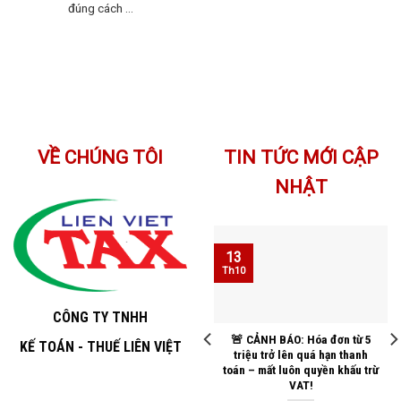
đúng cách ...
VỀ CHÚNG TÔI
TIN TỨC MỚI CẬP
NHẬT
22
13
Th8
Th10
CÔNG TY TNHH
⚠️ Sai Lầm Chí Mạng Khi
🚨 CẢNH BÁO: Hóa đơn từ 5
KẾ TOÁN - THUẾ LIÊN VIỆT
Quyết Toán Thuế
triệu trở lên quá hạn thanh
toán – mất luôn quyền khấu trừ
VAT!
Cảnh Báo Khi Quyết Toán